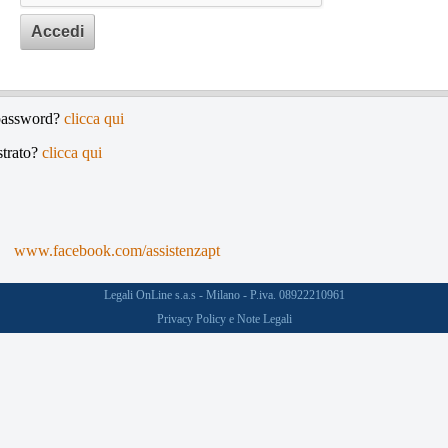
Accedi
 password?
clicca qui
strato?
clicca qui
www.facebook.com/assistenzapt
Legali OnLine s.a.s - Milano - P.iva. 08922210961
Privacy Policy e Note Legali