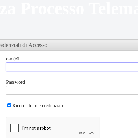
nza Processo Telem
credenziali di Accesso
e-m@il
Password
Ricorda le mie credenziali